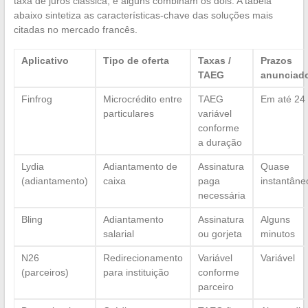
taxa de juros clássica, e alguns combinam os dois. A tabela
abaixo sintetiza as características-chave das soluções mais
citadas no mercado francês.
Aplicativo
Tipo de oferta
Taxas /
Prazos
TAEG
anunciad
Finfrog
Microcrédito entre
TAEG
Em até 24
particulares
variável
conforme
a duração
Lydia
Adiantamento de
Assinatura
Quase
(adiantamento)
caixa
paga
instantâne
necessária
Bling
Adiantamento
Assinatura
Alguns
salarial
ou gorjeta
minutos
N26
Redirecionamento
Variável
Variável
(parceiros)
para instituição
conforme
parceiro