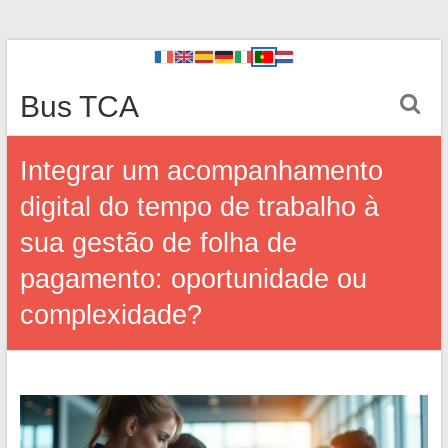
Bus TCA
Integrar um acompanhamento
digital do tempo de trabalho à
sua gestão de folha de
pagamento: oportunidade ou
complexidade?