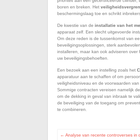
prioriteit aan een gecertificeerde cilinde
boren en breken. Het
veiligheidsvergr
beschermingslaag toe en schrikt inbrekers
De kwestie van de
installatie van het m
apparaat zelf. Een slecht uitgevoerde inst
Om deze reden is de tussenkomst van e
beveiligingsoplossingen, sterk aanbevolen.
installeren, maar kan ook adviseren over h
uw beveiligingsbehoeften.
Een bezoek aan een instelling zoals het
C
apparatuur aan te schaffen of om persoonl
veiligheidsniveau en de voorwaarden va
Sommige contracten vereisen namelijk de 
om de dekking in geval van inbraak te val
de beveiliging van de toegang om prevent
te combineren.
←
Analyse van recente controverses in 