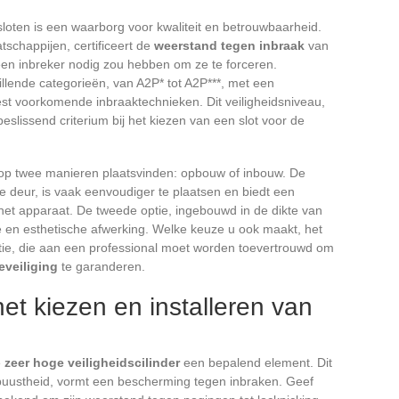
oten is een waarborg voor kwaliteit en betrouwbaarheid.
schappijen, certificeert de
weerstand tegen inbraak
van
 een inbreker nodig zou hebben om ze te forceren.
illende categorieën, van A2P* tot A2P***, met een
t voorkomende inbraaktechnieken. Dit veiligheidsniveau,
eslissend criterium bij het kiezen van een slot voor de
op twee manieren plaatsvinden: opbouw of inbouw. De
de deur, is vaak eenvoudiger te plaatsen en biedt een
n het apparaat. De tweede optie, ingebouwd in de dikte van
e en esthetische afwerking. Welke keuze u ook maakt, het
llatie, die aan een professional moet worden toevertrouwd om
veiliging
te garanderen.
het kiezen en installeren van
e
zeer hoge veiligheidscilinder
een bepalend element. Dit
obuustheid, vormt een bescherming tegen inbraken. Geef