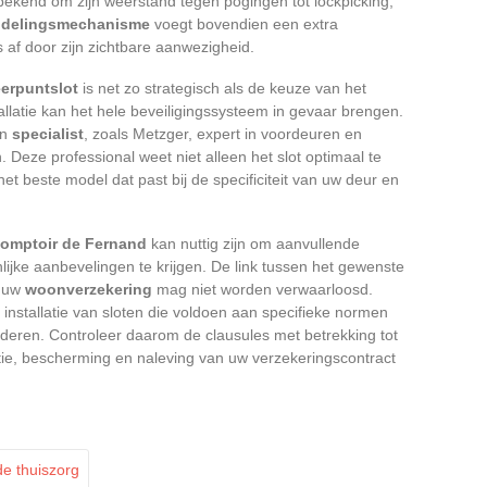
r, bekend om zijn weerstand tegen pogingen tot lockpicking,
endelingsmechanisme
voegt bovendien een extra
 af door zijn zichtbare aanwezigheid.
eerpuntslot
is net zo strategisch als de keuze van het
allatie kan het hele beveiligingssysteem in gevaar brengen.
en
specialist
, zoals Metzger, expert in voordeuren en
 Deze professional weet niet alleen het slot optimaal te
et beste model dat past bij de specificiteit van uw deur en
omptoir de Fernand
kan nuttig zijn om aanvullende
ijke aanbevelingen te krijgen. De link tussen het gewenste
n uw
woonverzekering
mag niet worden verwaarloosd.
installatie van sloten die voldoen aan specifieke normen
ideren. Controleer daarom de clausules met betrekking tot
ie, bescherming en naleving van uw verzekeringscontract
de thuiszorg