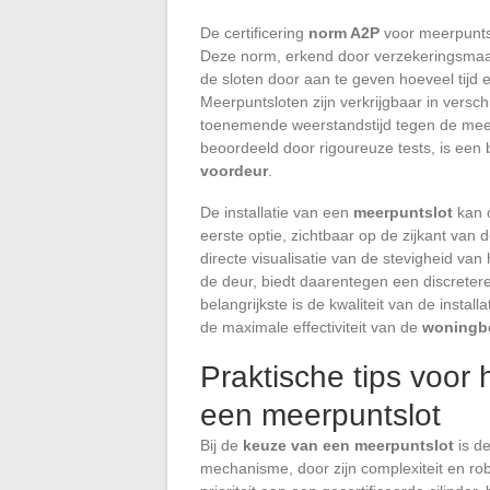
De certificering
norm A2P
voor meerpuntsl
Deze norm, erkend door verzekeringsmaat
de sloten door aan te geven hoeveel tijd
Meerpuntsloten zijn verkrijgbaar in versch
toenemende weerstandstijd tegen de mees
beoordeeld door rigoureuze tests, is een b
voordeur
.
De installatie van een
meerpuntslot
kan 
eerste optie, zichtbaar op de zijkant van 
directe visualisatie van de stevigheid va
de deur, biedt daarentegen een discreter
belangrijkste is de kwaliteit van de insta
de maximale effectiviteit van de
woningbe
Praktische tips voor 
een meerpuntslot
Bij de
keuze van een meerpuntslot
is d
mechanisme, door zijn complexiteit en r