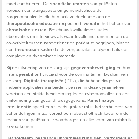
moet combineren. De
specifieke rechten
van patiënten
vereisen een aangepaste en geïndividualiseerde
zorgcommunicatie, die hun actieve deelname aan de
therapeutische educatie
respecteert, vooral in het beheer van
chronische ziekten
. Beschouw kwalitatieve studies,
observaties en interviews als waardevolle instrumenten om de
co-activiteit tussen zorgverlener en patiënt te begrijpen, binnen
een
theoretisch kader
dat de zorgactiviteit analyseert als een
complexe en dynamische interactie.
Bij de uitvoering van de zorg zijn
gegevensbeveiliging
en hun
interoperabiliteit
cruciaal voor de continuïteit en kwaliteit van
de zorg.
Digitale therapieën
(DTx), die behandelingen via
mobiele applicaties aanbieden, passen in deze dynamiek en
vereisen een strikte bescherming tegen cyberaanvallen en een
uniformering van gezondheidsgegevens.
Kunstmatige
intelligentie
speelt een steeds grotere rol in het verbeteren van
behandelingen, maar vereist een robuust ethisch kader om de
rechten van patiënten te waarborgen en elke vorm van misbruik
te voorkomen.
Het zorgteam, bestaande uit
verpleegkundigen
,
verzorgers
en