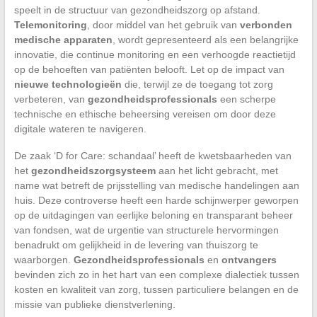
speelt in de structuur van gezondheidszorg op afstand.
Telemonitoring
, door middel van het gebruik van
verbonden
medische apparaten
, wordt gepresenteerd als een belangrijke
innovatie, die continue monitoring en een verhoogde reactietijd
op de behoeften van patiënten belooft. Let op de impact van
nieuwe technologieën
die, terwijl ze de toegang tot zorg
verbeteren, van
gezondheidsprofessionals
een scherpe
technische en ethische beheersing vereisen om door deze
digitale wateren te navigeren.
De zaak ‘D for Care: schandaal’ heeft de kwetsbaarheden van
het
gezondheidszorgsysteem
aan het licht gebracht, met
name wat betreft de prijsstelling van medische handelingen aan
huis. Deze controverse heeft een harde schijnwerper geworpen
op de uitdagingen van eerlijke beloning en transparant beheer
van fondsen, wat de urgentie van structurele hervormingen
benadrukt om gelijkheid in de levering van thuiszorg te
waarborgen.
Gezondheidsprofessionals
en
ontvangers
bevinden zich zo in het hart van een complexe dialectiek tussen
kosten en kwaliteit van zorg, tussen particuliere belangen en de
missie van publieke dienstverlening.