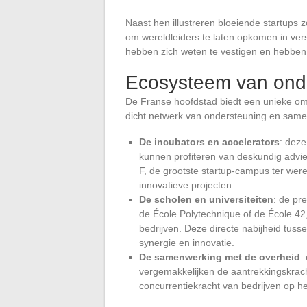
Naast hen illustreren bloeiende startups 
om wereldleiders te laten opkomen in ver
hebben zich weten te vestigen en hebben e
Ecosysteem van onde
De Franse hoofdstad biedt een unieke omg
dicht netwerk van ondersteuning en sam
De incubators en accelerators
: deze
kunnen profiteren van deskundig advies
F, de grootste startup-campus ter wer
innovatieve projecten.
De scholen en universiteiten
: de pr
de École Polytechnique of de École 42,
bedrijven. Deze directe nabijheid tuss
synergie en innovatie.
De samenwerking met de overheid
:
vergemakkelijken de aantrekkingskrach
concurrentiekracht van bedrijven op he