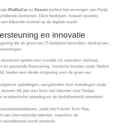
zoals
BlaBlaCar
en
Deezer
perfect het vermogen van Parijs
schillende domeinen. Deze bedrijven, hoewel recenter,
en blijvende invloed op de digitale markt.
rsteuning en innovatie
eving die de groei van IT-bedrijven bevordert, dankzij een
enwerkingen.
 structuren spelen een cruciale rol, waardoor startups
 en passende financiering. Iconische locaties zoals Station
eld, bieden een ideale omgeving voor de groei van
estigieuze opleidingen, aangeboden door instellingen zoals
 leveren elk jaar een bron van talenten voor Parijse
en academische opleiding en de bedrijfswereld stimuleert
 overheidsinitiatieven, zoals het French Tech Visa,
t van internationale talenten, waardoor de
t wereldtoneel wordt versterkt.