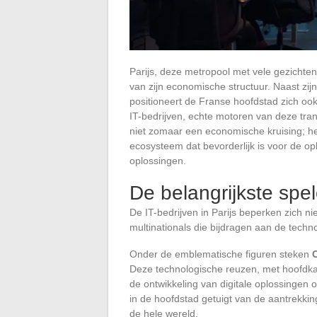
Parijs, deze metropool met vele gezichten, b
van zijn economische structuur. Naast zi
positioneert de Franse hoofdstad zich oo
IT-bedrijven, echte motoren van deze tra
niet zomaar een economische kruising; het
ecosysteem dat bevorderlijk is voor de 
oplossingen.
De belangrijkste spel
De IT-bedrijven in Parijs beperken zich nie
multinationals die bijdragen aan de techno
Onder de emblematische figuren steken
Deze technologische reuzen, met hoofdkant
de ontwikkeling van digitale oplossingen 
in de hoofdstad getuigt van de aantrekkin
de hele wereld.