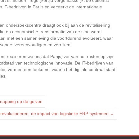
rt stimuleert. Tegelijkertijd vergemakkelijkt de opkomst
 IT-bedrijven in Parijs en versterkt de internationale
n onderzoekscentra draagt ook bij aan de revitalisering
jke en economische transformatie van de stad wordt
aar, met een samenleving die voortdurend evolueert, waar
inwoners vereenvoudigen en verrijken.
, realiseren we ons dat Parijs, ver van het rusten op zijn
ofdstad van technologische innovatie. De IT-bedrijven van
tie, vormen een toekomst waarin het digitale centraal staat
ies.
snapping op de golven
 revolutioneren: de impact van logistieke ERP-systemen
→