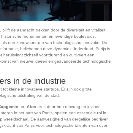
lijft de aandacht trekken door de diversiteit en vitaliteit
jn historische monumenten en levendige boulevards,
k als een zenuwcentrum van technologische innovatie. De
nsformatie, belichamen deze dynamiek. Inderdaad, Parijs is
 heruitvindt zichzelf voortdurend en cultiveert een
opkomst van nieuwe ideeën en geavanceerde technologische
ers in de industrie
t tot kleine innovatieve startups. Er zijn ook grote
logische uitstraling van de stad.
Capgemini
en
Atos
eruit door hun omvang en invloed.
oren in het hart van Parijs, spelen een essentiële rol in
op wereldschaal. De aanwezigheid van dergelijke bedrijven
gskracht van Parijs voor technologische talenten van over