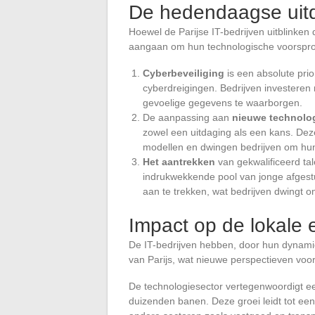
De hedendaagse uit
Hoewel de Parijse IT-bedrijven uitblinke
aangaan om hun technologische voorspr
Cyberbeveiliging
is een absolute prio
cyberdreigingen. Bedrijven investeren
gevoelige gegevens te waarborgen.
De aanpassing aan
nieuwe technolo
zowel een uitdaging als een kans. Dez
modellen en dwingen bedrijven om hun
Het aantrekken
van gekwalificeerd ta
indrukwekkende pool van jonge afgestu
aan te trekken, wat bedrijven dwingt o
Impact op de lokale
De IT-bedrijven hebben, door hun dynam
van Parijs, wat nieuwe perspectieven voor
De technologiesector vertegenwoordigt ee
duizenden banen. Deze groei leidt tot ee