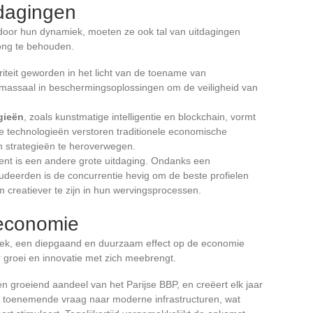
dagingen
n door hun dynamiek, moeten ze ook tal van uitdagingen
ong te behouden.
riteit geworden in het licht van de toename van
 massaal in beschermingsoplossingen om de veiligheid van
gieën
, zoals kunstmatige intelligentie en blockchain, vormt
e technologieën verstoren traditionele economische
 strategieën te heroverwegen.
lent is een andere grote uitdaging. Ondanks een
deerden is de concurrentie hevig om de beste profielen
m creatiever te zijn in hun wervingsprocessen.
 economie
iek, een diepgaand en duurzaam effect op de economie
 groei en innovatie met zich meebrengt.
n groeiend aandeel van het Parijse BBP, en creëert elk jaar
n toenemende vraag naar moderne infrastructuren, wat