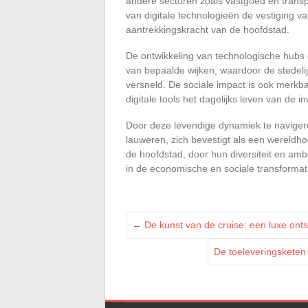
andere sectoren zoals vastgoed en transpo
van digitale technologieën de vestiging van
aantrekkingskracht van de hoofdstad.
De ontwikkeling van technologische hubs e
van bepaalde wijken, waardoor de stedeli
versneld. De sociale impact is ook merkb
digitale tools het dagelijks leven van de 
Door deze levendige dynamiek te navigeren
lauweren, zich bevestigt als een wereldho
de hoofdstad, door hun diversiteit en ambi
in de economische en sociale transformat
←
De kunst van de cruise: een luxe ont
De toeleveringsketen