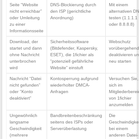
Seite “Website
DNS-Blockierung durch
Mit einem
nicht erreichbar”
den ISP (gerichtliche
alternativen D
oder Umleitung
Anordnung)
testen (1.1.1.1
zu einer
oder 8.8.8.8)
Informationsseite
Download, der
Sicherheitssoftware
Webschutz
startet und dann
(Bitdefender, Kaspersky,
vorübergehend
ohne Nachricht
ESET), die 1fichier als
deaktivieren u
unterbrochen
“potenziell gefährliche
neu starten
wird
Website” einstuft
Nachricht “Datei
Kontosperrung aufgrund
Versuchen Sie,
nicht gefunden”
wiederholter DMCA-
sich im
oder “Konto
Anfragen
Mitgliederberei
deaktiviert”
von 1fichier
anzumelden
Ungewöhnlich
Bandbreitenbeschränkung
Die
langsame
seitens des ISPs oder
Geschwindigkei
Geschwindigkeit
Serverüberlastung
bei einem
(mehrere
anderen Datei-