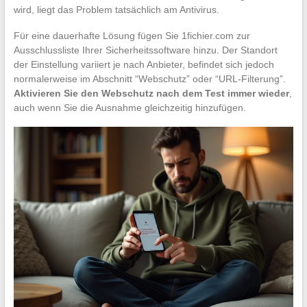
wird, liegt das Problem tatsächlich am Antivirus.
Für eine dauerhafte Lösung fügen Sie 1fichier.com zur
Ausschlussliste Ihrer Sicherheitssoftware hinzu. Der Standort
der Einstellung variiert je nach Anbieter, befindet sich jedoch
normalerweise im Abschnitt “Webschutz” oder “URL-Filterung”.
Aktivieren Sie den Webschutz nach dem Test immer wieder
,
auch wenn Sie die Ausnahme gleichzeitig hinzufügen.