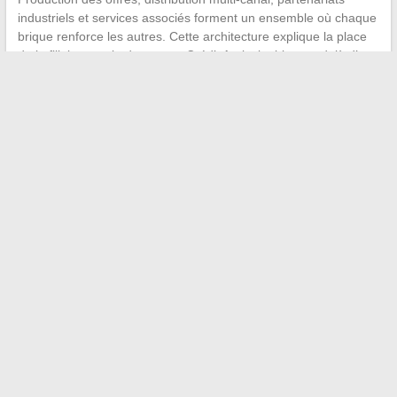
industriels et services associés forment un ensemble où chaque
brique renforce les autres. Cette architecture explique la place
de la filiale au sein du groupe Crédit Agricole, bien au-delà d’une
simple ligne métier de financement.
←
Tout savoir sur la fiabilité de Modz : analyse et retours