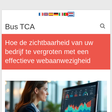
Bus TCA
Hoe de zichtbaarheid van uw
bedrijf te vergroten met een
effectieve webaanwezigheid