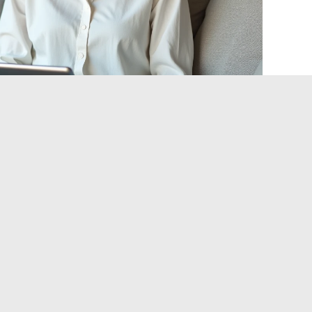
tori di ricerca di file
no una vasta parte delle esigenze di download. Ignorare
utili quando il contenuto cercato è disponibile altrove.
file privi di diritti (libri, software open source, documenti
e (musica, video, giochi) integrano offerte gratuite o a basso
hi non ufficiali meno pertinente rispetto a qualche anno fa.
indicizzano host verificati. Utilizzare Google o Bing con
 site:) consente di mirare a fonti identificate piuttosto che