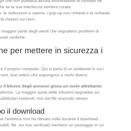
logo che non pubblica alcuna informazione di contatto né
he se la sua interfaccia sembra curata.
le redirezioni a catena, i pop-up non richiesti e le richieste
ta classici sui cloni.
 maggior parte degli utenti che segnalano problemi di
ste verifiche.
ne per mettere in sicurezza i
e il proprio computer. Qui si parla di un ambiente in cui i
torrent, due vettori che espongono a rischi diversi.
Ma
il blocco degli annunci gioca un ruolo altrettanto
aforme. La maggior parte delle infezioni segnalate sui
bblicitari malevoli, non dal file scaricato stesso.
po il download
 se l’antivirus non ha rilevato nulla durante il download.
uibili, file .iso non verificati) meritano un passaggio in un