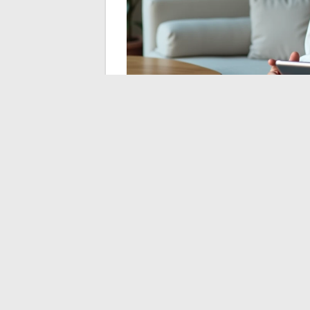
Alternative legali e mo
Il web offre piattaforme legali che copro
queste opzioni equivale a correre rischi in
Le biblioteche digitali pubbliche offrono 
accademici) senza alcuna restrizione.
Le piattaforme di distribuzione ufficial
costo che rendono il ricorso ai catalog
I motori di ricerca specializzati in file 
operatori di ricerca avanzata (filetype:,