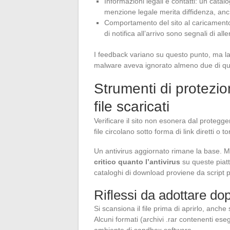
Informazioni legali e contatti: un cata
menzione legale merita diffidenza, anc
Comportamento del sito al caricamento: 
di notifica all’arrivo sono segnali di aller
I feedback variano su questo punto, ma la
malware aveva ignorato almeno due di que
Strumenti di protezio
file scaricati
Verificare il sito non esonera dal protegger
file circolano sotto forma di link diretti o 
Un antivirus aggiornato rimane la base. 
critico quanto l’antivirus
su queste piatt
cataloghi di download proviene da script pu
Riflessi da adottare do
Si scansiona il file prima di aprirlo, anche
Alcuni formati (archivi .rar contenenti eseg