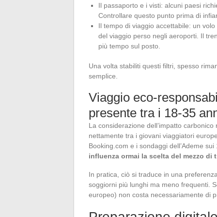
Il passaporto e i visti: alcuni paesi ri
Controllare questo punto prima di infi
Il tempo di viaggio accettabile: un vol
del viaggio perso negli aeroporti. Il tr
più tempo sul posto.
Una volta stabiliti questi filtri, spesso ri
semplice.
Viaggio eco-responsabil
presente tra i 18-35 ann
La considerazione dell’impatto carbonico n
nettamente tra i giovani viaggiatori europ
Booking.com e i sondaggi dell’Ademe sui
influenza ormai la scelta del mezzo di 
In pratica, ciò si traduce in una preferenza
soggiorni più lunghi ma meno frequenti. Sce
europeo) non costa necessariamente di più, 
Preparazione digitale