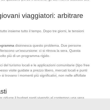
giovani viaggiatori: arbitrare
 tutto insieme tutto il tempo. Dopo tre giorni, le tensioni
programma
disinnesca questo problema. Due persone
eferiscono un’escursione: ci si ritrova la sera. Questa
 molto più di un programma rigido.
fici del turismo locali e le applicazioni comunitarie (tipo free
esso visite guidate a prezzo libero, mercati locali e punti
 si trovano i momenti più significativi, non nelle affollate
sti
per ridurre il budget pasti vivendo al contempo una vera
i, le mense di quartiere, le panetterie artigianali.
Un pasto
 del prezzo di un ristorante turistico
e offre accesso