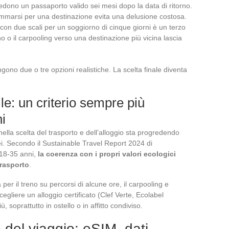
chiedono un passaporto valido sei mesi dopo la data di ritorno.
ammarsi per una destinazione evita una delusione costosa.
o con due scali per un soggiorno di cinque giorni è un terzo
eno o il carpooling verso una destinazione più vicina lascia
mangono due o tre opzioni realistiche. La scelta finale diventa
e: un criterio sempre più
i
ella scelta del trasporto e dell’alloggio sta progredendo
ei. Secondo il Sustainable Travel Report 2024 di
 18-35 anni,
la coerenza con i propri valori ecologici
trasporto
.
 per il treno su percorsi di alcune ore, il carpooling e
gliere un alloggio certificato (Clef Verte, Ecolabel
soprattutto in ostello o in affitto condiviso.
 del viaggio: eSIM, dati