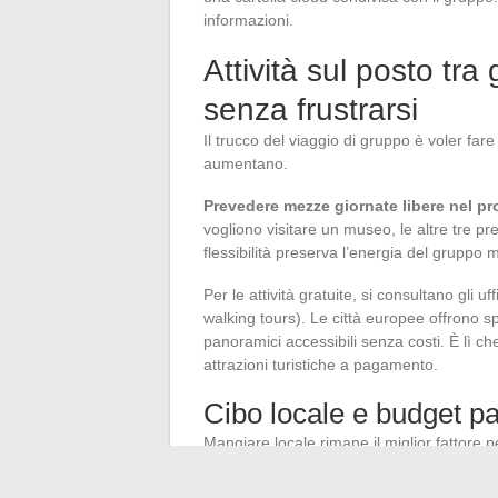
informazioni.
Attività sul posto tra 
senza frustrarsi
Il trucco del viaggio di gruppo è voler fare
aumentano.
Prevedere mezze giornate libere nel 
vogliono visitare un museo, le altre tre pr
flessibilità preserva l’energia del gruppo
Per le attività gratuite, si consultano gli uf
walking tours). Le città europee offrono sp
panoramici accessibili senza costi. È lì che
attrazioni turistiche a pagamento.
Cibo locale e budget pa
Mangiare locale rimane il miglior fattore 
esperienza. Si individuano i mercati copert
condiviso al mercato costa una frazione