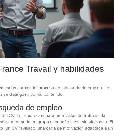
France Travail y habilidades
ren varias etapas del proceso de búsqueda de empleo. Los
as se distinguen por su contenido.
úsqueda de empleo
del CV, la preparación para entrevistas de trabajo o la
realiza a menudo en grupos pequeños, con simulaciones. El
eto (un CV revisado, una carta de motivación adaptada a un