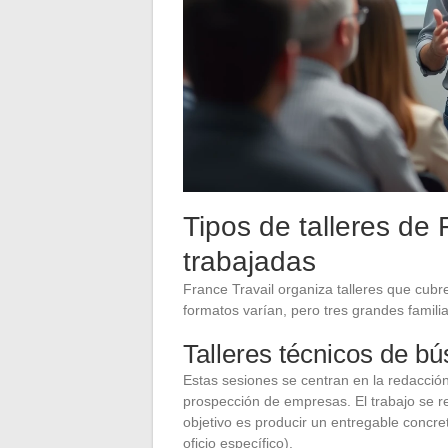
Tipos de talleres de 
trabajadas
France Travail organiza talleres que cub
formatos varían, pero tres grandes famili
Talleres técnicos de b
Estas sesiones se centran en la redacción 
prospección de empresas. El trabajo se 
objetivo es producir un entregable concr
oficio específico).