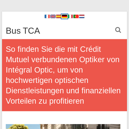
Bus TCA
So finden Sie die mit Crédit
Mutuel verbundenen Optiker von
Intégral Optic, um von
hochwertigen optischen
Dienstleistungen und finanziellen
Vorteilen zu profitieren