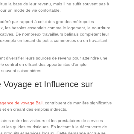
ue la base de leur revenu, mais il ne suffit souvent pas à
pour un mode de vie confortable.
 modéré par rapport à celui des grandes métropoles
, les besoins essentiels comme le logement, la nourriture,
icatives. De nombreux travailleurs balinais complètent leur
 exemple en tenant de petits commerces ou en travaillant
nt diversifier leurs sources de revenu pour atteindre une
ôle central en offrant des opportunités d’emploi
t souvent saisonnières.
 Voyage et Influence sur
agence de voyage Bali
, contribuent de manière significative
es et en créant des emplois indirects.
ires entre les visiteurs et les prestataires de services
 et les guides touristiques. En incitant à la découverte de
es produits et services locaux. Cette demande accrue se